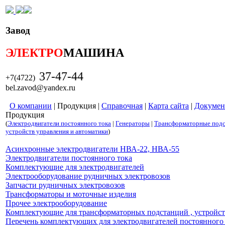
Завод
ЭЛЕКТРО
МАШИНА
37-47-44
+7(4722)
bel.zavod@yandex.ru
О компании
|
Продукция
|
Справочная
|
Карта сайта
|
Докумен
Продукция
(
Электродвигатели постоянного тока
|
Генераторы
|
Трансформаторные под
устройств управления и автоматики
)
Асинхронные электродвигатели НВА-22, НВА-55
Электродвигатели постоянного тока
Комплектующие для электродвигателей
Электрооборудование рудничных электровозов
Запчасти рудничных электровозов
Трансформаторы и моточные изделия
Прочее электрооборудование
Комплектующие для трансформаторных подстанций , устройст
Перечень комплектующих для электродвигателей постоянного