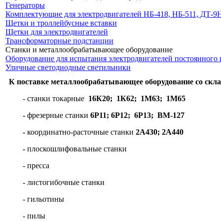
Генераторы
Комплектующие для электродвигателей НБ-418, НБ-511, ДТ-9
Щетки и троллейбусные вставки
Щетки для электродвигателей
Трансформаторные подстанции
Станки и металлообрабатывающее оборудование
Оборудование для испытания электродвигателей постоянного 
Уличные светодиодные светильники
К поставке металлообрабатывающее оборудование со склад
- станки токарные
16К20; 1К62; 1М63; 1М65
-
фрезерные станки
6Р11; 6Р12; 6Р13; ВМ-127
-
координатно-расточные станки
2А430; 2А440
-
плоскошлифовальные станки
- пресса
- листогибочные станки
- гильотины
- пилы