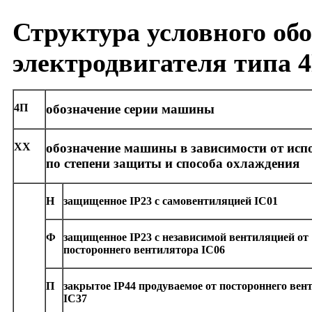
Структура условного об
электродвигателя типа 
4П
обозначение серии машины
ХХ
обозначение машины в зависимости от исп
по степени защиты и способа охлаждения
Н
защищенное
IP
23
c
самовентиляцией
IC
01
Ф
защищенное
IP
23
c
независимой вентиляцией от
постороннего вентилятора
IC
06
П
закрытое
IP
44 продуваемое от постороннего вен
IC
37