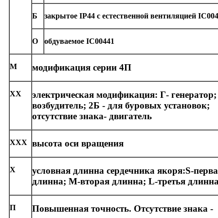
Б
закрытое
IP
44
c
естественной вентиляцией
IC
00
О
обдуваемое
IC
00441
М
модификация серии 4П
ХХ
электрическая модификация: Г- генератор; 
возбудитель; 2Б - для буровых установок;
отсутствие знака- двигатель
ХХХ
высота оси вращения
Х
условная длинна сердечника якоря:
S
-перв
длинна; М-вторая длинна;
L
-третья длинн
П
Повышенная точность. Отсутствие знака -