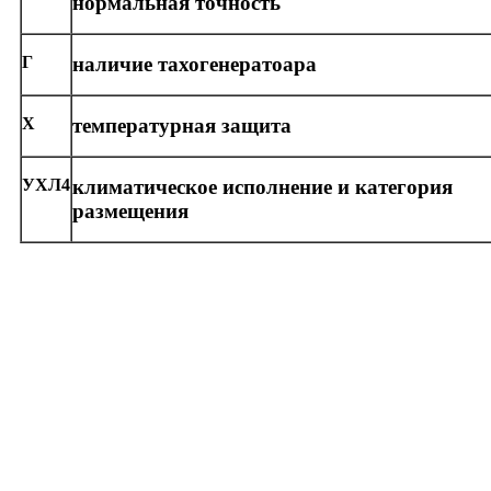
нормальная точность
Г
наличие тахогенератоара
Х
температурная защита
УХЛ4
климатическое исполнение и категория
размещения
Торгово-производственная компания «ЭЛЕКТРОМАШИНА»
г. Белгород, ул. Королева д. 2, тел/факс: +7 (4722) 22-09-36, 37-48-44, 37-49,4